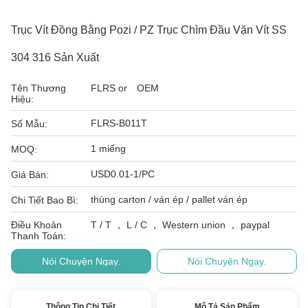
Trục Vít Đồng Bằng Pozi / PZ Trục Chìm Đầu Vặn Vít SS
304 316 Sản Xuất
Tên Thương
FLRS or OEM
Hiệu:
FLRS-B011T
Số Mẫu:
1 miếng
MOQ:
USD0.01-1/PC
Giá Bán:
thùng carton / ván ép / pallet ván ép
Chi Tiết Bao Bì:
Điều Khoản
T / T ， L / C ， Western union ， paypal
Thanh Toán:
Nói Chuyện Ngay.
Nói Chuyện Ngay.
Thông Tin Chi Tiết
Mô Tả Sản Phẩm