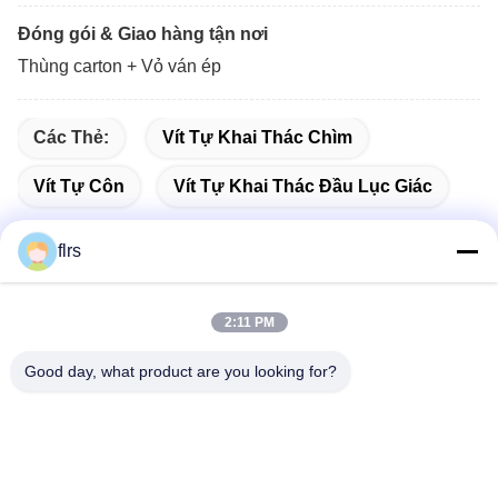
Đóng gói & Giao hàng tận nơi
Thùng carton + Vỏ ván ép
Các Thẻ:
Vít Tự Khai Thác Chìm
Vít Tự Côn
Vít Tự Khai Thác Đầu Lục Giác
flrs
Liên lạc nhanh
2:11 PM
Good day, what product are you looking for?
Địa chỉ
No.3939 Eurasian Ave., Chanba Ecological District, Tây An,
Trung Quốc
Điện thoại