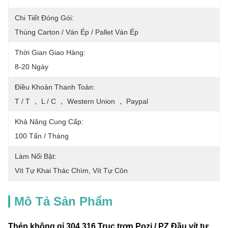
Chi Tiết Đóng Gói:
Thùng Carton / Ván Ép / Pallet Ván Ép
Thời Gian Giao Hàng:
8-20 Ngày
Điều Khoản Thanh Toán:
T / T ， L / C ， Western Union ， Paypal
Khả Năng Cung Cấp:
100 Tấn / Tháng
Làm Nổi Bật:
Vít Tự Khai Thác Chìm
, 
Vít Tự Côn
Mô Tả Sản Phẩm
Thép không gỉ 304.316 Trục trơn Pozi / PZ Đầu vít tự