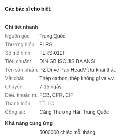
Các bác sĩ cho biết:
Chi tiết nhanh
Nguồn gốc:
Trung Quốc
Thương hiệu:
FLRS
Số mô hình:
FLRS-011T
Tiêu chuẩn:
DIN GB ISO JIS BA ANSI
Tên sản phẩm:
PZ Drive Pan Hea
d
Vít tự khai thác
Vật chất:
Thép carbon, thép không gỉ và v.v.
Chuyển:
7-15 ngày
FOB, CFR, CIF
Điêu khoản mua ban:
Thanh toán:
TT, LC,
Cổng tải:
Cảng Thượng Hải, Trung Quốc
Khả năng cung ứng
5000000 chiếc mỗi tháng