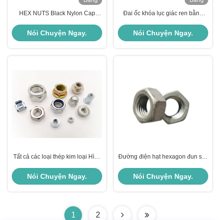
Băng
Băng
hình
hình
HEX NUTS Black Nylon Cap
Đai ốc khóa lục giác ren bằng
Head Hexagon Domed Nut
thép không gỉ / thép cacbon được
DIN986 Nhựa chèn Acorn Nut vật
sản xuất cho ngành xây dựng
Nói Chuyện Ngay.
Nói Chuyện Ngay.
liệu lớp 8.8
Tất cả các loại thép kim loại Hình
Đường điện hạt hexagon đun sục
lục giác / Hạt tròn (Nặng / Mỏng)
nóng với tiêu chuẩn DIN
có hoặc không có Chèn để được
Nói Chuyện Ngay.
Nói Chuyện Ngay.
tùy chỉnh hoặc tiêu chuẩn
1
2