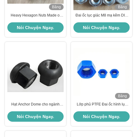
Băng
Băng
hình
hình
Heavy Hexagon Nuts Made of
Đai ốc lục giác M8 mạ kẽm DIN
A194 2H with Blue PTFE Coating
934 Ren thô Cấp 8.8
Nói Chuyện Ngay.
Nói Chuyện Ngay.
Băng
hình
Hạt Anchor Dome cho ngành
Lớp phủ PTFE Đai ốc hình lục
công nghiệp khai thác mỏ
giác / A194 2H Đai ốc hình lục
giác GB / T 6170
Nói Chuyện Ngay.
Nói Chuyện Ngay.