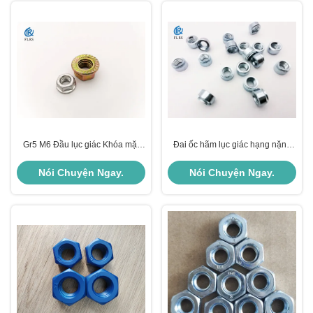
Gr5 M6 Đầu lục giác Khóa mặt
Đai ốc hãm lục giác hạng nặng
bích răng cưa Đai ốc DIN6923
với đường kính đai tán M10
Hoàn thiện trơn
13.0MM và ren UNC
Nói Chuyện Ngay.
Nói Chuyện Ngay.