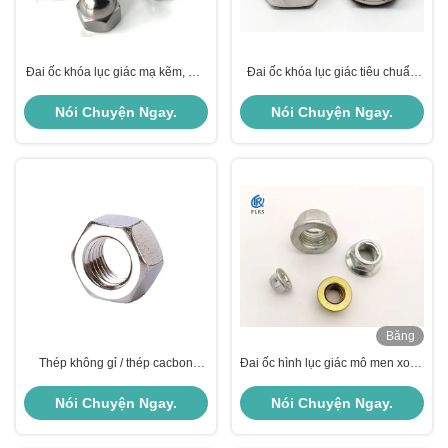
Đai ốc khóa lục giác mạ kẽm, Đai
Đai ốc khóa lục giác tiêu chuẩn
ốc nắp bằng thép không gỉ / thép
DIN 985 Loại mô men xoắn trước
cacbon
có chèn nylon
Nói Chuyện Ngay.
Nói Chuyện Ngay.
Băng
hình
Thép không gỉ / thép cacbon
Đai ốc hình lục giác mô men xoắn
nặng sử dụng với bu lông kết cấu
thịnh hành với mặt bích mạ kẽm
hoàn thiện Đai ốc mặt bích hình
Nói Chuyện Ngay.
Nói Chuyện Ngay.
lục giác