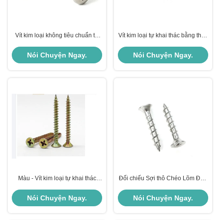
Vít kim loại không tiêu chuẩn tự
Vít kim loại tự khai thác bằng thép
kẹp
carbon, Vít tự khai thác đầu lục
giác
Nói Chuyện Ngay.
Nói Chuyện Ngay.
Màu - Vít kim loại tự khai thác
Đối chiếu Sợi thô Chéo Lõm Đầu
kẽm M4 M5 M6 với đầu rãnh có
chìm Vít vách thạch cao Vít tự
rãnh
khai thác Chuỗi nhựa Wiith
Nói Chuyện Ngay.
Nói Chuyện Ngay.