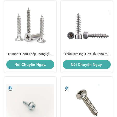
Trumpet Head Thép không gỉ vít
Ổ cắm kim loại Hex Đầu phô mai
vách thạch cao ren đôi Kích
Vít tự khai thác cho thiết bị khoan
thước M3.5-4.3
Nói Chuyện Ngay.
Nói Chuyện Ngay.