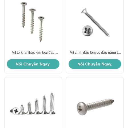
Vít tự khai thác kim loại đầu
Vít chìm đầu lõm có đầu nâng tự
phẳng không tiêu chuẩn với bộ
nâng lên M2 - Tiêu chuẩn M64
điều khiển vuông
Nói Chuyện Ngay.
Nói Chuyện Ngay.