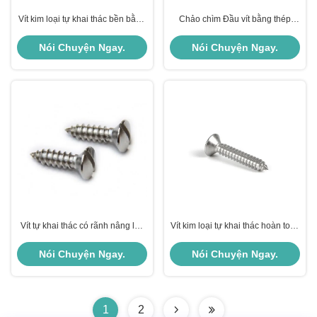
Vít kim loại tự khai thác bền bằng
Chảo chìm Đầu vít bằng thép
thép không gỉ / thép carbon được
không gỉ Tự khai thác Loại mạ
sản xuất ANSI ASME B 18.6.3
kẽm
Nói Chuyện Ngay.
Nói Chuyện Ngay.
Vít tự khai thác có rãnh nâng lên
Vít kim loại tự khai thác hoàn toàn
Trục vít đầy đủ Tiêu chuẩn DIN
có ren với đầu chìm có rãnh
7973
phẳng
Nói Chuyện Ngay.
Nói Chuyện Ngay.
1
2