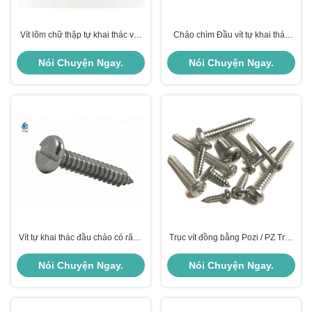
Vít lõm chữ thập tự khai thác với
Chảo chìm Đầu vít tự khai thác
mặt bích YJT 4020
kim loại
Nói Chuyện Ngay.
Nói Chuyện Ngay.
Vít tự khai thác đầu chảo có rãnh
Trục vít đồng bằng Pozi / PZ Trục
DIN 7971 SS
chìm Đầu vặn vít SS 304 316 Sản
xuất
Nói Chuyện Ngay.
Nói Chuyện Ngay.