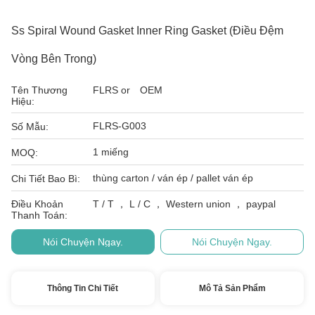
Ss Spiral Wound Gasket Inner Ring Gasket (Điều Đệm
Vòng Bên Trong)
Tên Thương
FLRS or OEM
Hiệu:
FLRS-G003
Số Mẫu:
1 miếng
MOQ:
thùng carton / ván ép / pallet ván ép
Chi Tiết Bao Bì:
Điều Khoản
T / T ， L / C ， Western union ， paypal
Thanh Toán:
Nói Chuyện Ngay.
Nói Chuyện Ngay.
Thông Tin Chi Tiết
Mô Tả Sản Phẩm