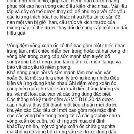
động như một lò xo, giúp các miếng dán có khả năng
phục hồi cao hơn trong các điều kiện khác nhau. Vật liệu
lấp và dây có thể được thay đổi để phù hợp với các yêu
cầu tương thích hóa học khác nhau.Nếu tải có sẵn để
nén một ván bị giới hạn, cấu trúc và kích thước của
miếng nắp có thể được thay đổi để cung cấp một con dấu
hiệu quả.
Vòng đệm vòng xoắn ốc có thể bao gồm một chiếc nhẫn
trung tâm, một chiếc nhẫn bên trong hoặc cả hai.trong khi
vòng bên trong cung cấp sức mạnh tâm tuyến bổ
sungVòng bên trong cũng làm giảm xói mòn flange và
bảo vệ các yếu tố niêm phong.
Khả năng phục hồi và sức mạnh làm cho ván ván
xoắn ốc là một sự lựa chọn lý tưởng trong nhiều điều
kiện và ứng dụng khác nhau.Ghi đệm vòng xoắn ốc
cũng hiệu quả cho việc sản xuất điện, hàng không vũ
trụ, và một loạt các van và các ứng dụng đặc biệt.
Các thông số kỹ thuật đệm ASME B16.20 đã được
cập nhật và thay đổi thành một tiêu chuẩn mới được
khuyến cáo.Các tiêu chí mới bao gồm một mặc định
cho các vòng bên trong trong tất cả các graphite chứa
vòng xoắn ốc cuộn, trừ khi người mua chỉ định
khácTuy nhiên, một vỏ ghép xoắn ốc chứa graphite
mà không có vòng bên trong vẫn sẽ được đóng dấu