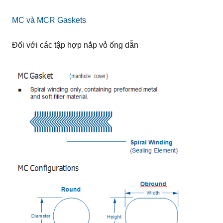
MC và MCR Gaskets
Đối với các tập hợp nắp vỏ ống dẫn