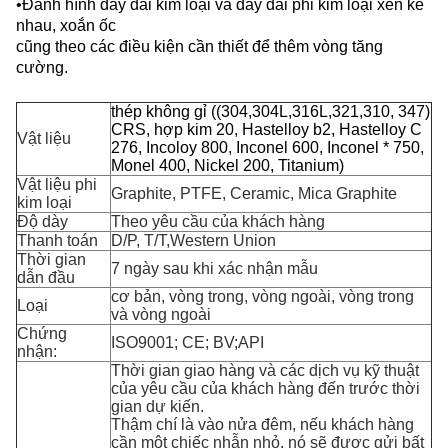
•Đánh hình dây đai kim loại và dây đai phi kim loại xen kẽ
nhau, xoắn ốc
cũng theo các điều kiện cần thiết để thêm vòng tăng
cường.
Dây đệm vòng xoắn ốc loại cơ bản
thép không gỉ ((304,304L,316L,321,310, 347)
CRS, hợp kim 20, Hastelloy b2, Hastelloy C
Vật liệu
276, Incoloy 800, Inconel 600, Inconel * 750,
Monel 400, Nickel 200, Titanium)
Vật liệu phi
Graphite, PTFE, Ceramic, Mica Graphite
kim loại
Độ dày
Theo yêu cầu của khách hàng
Thanh toán
D/P, T/T,
Western Union
Thời gian
7 ngày sau khi xác nhận mẫu
dẫn đầu
cơ bản, vòng trong, vòng ngoài, vòng trong
Loại
và vòng ngoài
Chứng
ISO9001; CE; BV;API
nhận:
Thời gian giao hàng và các dịch vụ kỹ thuật
của yêu cầu của khách hàng đến trước thời
gian dự kiến.
Thậm chí là vào nửa đêm, nếu khách hàng
cần một chiếc nhẫn nhỏ, nó sẽ được gửi bất