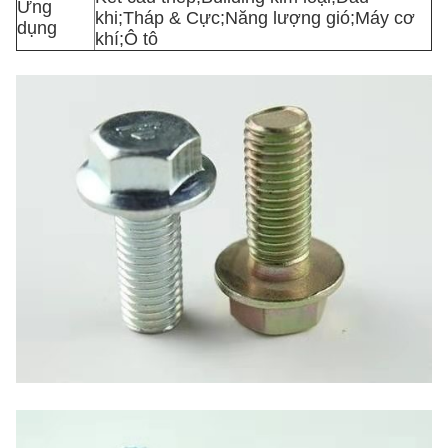
Ứng
khi;Tháp & Cực;Năng lượng gió;Máy cơ
dụng
khí;Ô tô