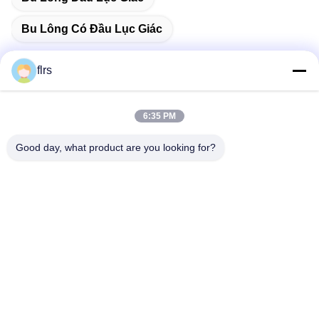
Bu Lông Có Đầu Lục Giác
flrs
Liên lạc nhanh
6:35 PM
Good day, what product are you looking for?
Địa chỉ
No.3939 Eurasian Ave., Chanba Ecological District, Tây An,
Trung Quốc
Điện thoại
86-29-86613868
Email
flrs@mechanical-fasteners.com