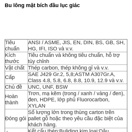
Bu lông mặt bích đầu lục giác
Tiêu
ANSI / ASME, JIS, EN, DIN, BS, GB, SH,
chuẩn
HG, IFI, ISO và v.v.
Kích
Tiêu chuẩn và không tiêu chuẩn, hỗ trợ
thước
tùy chỉnh
Vật chất
Thép carbon, thép không gỉ và v.v.
SAE J429 Gr.2, 5,8;ASTM A307Gr.A,
Cấp
Class 4.8, 5.8, 6.8, 8.8, 10.9, 12.9 và v.v.
Chủ đề
UNC, UNF, BSW
Trơn, mạ kẽm (trong / xanh / vàng / đen),
Hoàn
đen, HDPE, lớp phủ Fluorocarbon,
thành
XYLAN
Số lượng lớn trong thùng carton trên
Đóng gói
pallet gỗ hoặc theo yêu cầu đặc biệt của
khách hàng.
Kết cấu thép;Buliding kim loại;Dâu