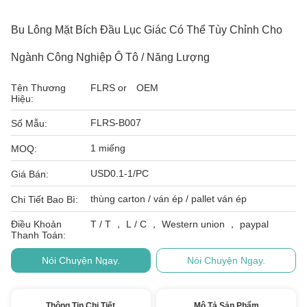
Bu Lông Mặt Bích Đầu Lục Giác Có Thể Tùy Chỉnh Cho
Ngành Công Nghiệp Ô Tô / Năng Lượng
Tên Thương
FLRS or OEM
Hiệu:
FLRS-B007
Số Mẫu:
1 miếng
MOQ:
USD0.1-1/PC
Giá Bán:
thùng carton / ván ép / pallet ván ép
Chi Tiết Bao Bì:
Điều Khoản
T / T ， L / C ， Western union ， paypal
Thanh Toán:
Nói Chuyện Ngay.
Nói Chuyện Ngay.
Thông Tin Chi Tiết
Mô Tả Sản Phẩm