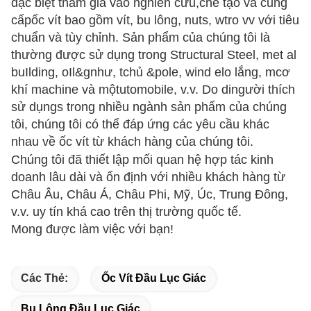
đặc biệt tham gia vào
nghiên cứu
,
chế tạo
và cung
cấp
ốc vít bao gồm
vít, bu lông,
n
uts,
w
tro
vv với tiêu
chuẩn và tùy chỉnh. Sản phẩm của chúng tôi là
thường được sử dụng trong
S
tructural
S
teel
, m
et al
b
u
Il
ding
,
o
Il&
g
như
, t
chủ &
p
ole
, w
ind
e
lo lắng
, m
cơ
khí
m
achine
và một
utomobile, v.v.
Do di
người thích
sử dụng
s trong nhiều ngành
sản phẩm của chúng
tôi, chúng tôi có thể đáp ứng các yêu cầu khác
nhau về ốc vít từ khách hàng của chúng tôi.
Chúng tôi đã thiết lập mối quan hệ hợp tác kinh
doanh lâu dài và ổn định với nhiều khách hàng từ
Châu Âu, Châu Á, Châu Phi, Mỹ, Úc, Trung Đông,
v.v. uy tín khá cao trên thị trường quốc tế.
Mong được làm việc với bạn!
Các Thẻ:
Ốc Vít Đầu Lục Giác
Bu Lông Đầu Lục Giác