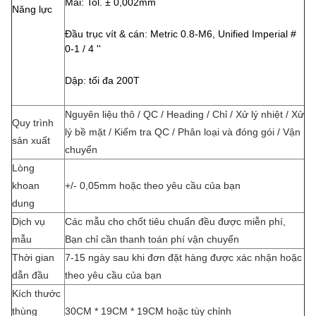
Mài: Tol. ± 0,002mm
Năng lực
Đầu trục vít & cán: Metric 0.8-M6, Unified Imperial #
0-1 / 4 ''
Dập: tối đa 200T
Nguyên liệu thô / QC / Heading / Chỉ / Xử lý nhiệt / Xử
Quy trình
lý bề mặt / Kiểm tra QC / Phân loại và đóng gói / Vận
sản xuất
chuyển
Lòng
khoan
+/- 0,05mm hoặc theo yêu cầu của bạn
dung
Dịch vụ
Các mẫu cho chốt tiêu chuẩn đều được miễn phí,
mẫu
Bạn chỉ cần thanh toán phí vận chuyển
Thời gian
7-15 ngày sau khi đơn đặt hàng được xác nhận hoặc
dẫn đầu
theo yêu cầu của bạn
Kích thước
thùng
30CM * 19CM * 19CM hoặc tùy chỉnh