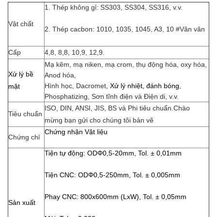
1. Thép không gỉ: SS303, SS304, SS316, v.v.
Vật chất
2. Thép cacbon: 1010, 1035, 1045,
A3, 10 #
Vân vân
Cấp
4,8, 8,8, 10,9, 12,9.
Mạ kẽm, mạ niken, mạ crom, thụ động hóa, oxy hóa,
Xử lý bề
Anod hóa,
Hình học, Dacromet,
Xử lý nhiệt, đánh bóng
,
mặt
Phosphatizing, Sơn tĩnh điện và Điện di, v.v.
ISO, DIN, ANSI, JIS, BS và Phi tiêu chuẩn.Chào
Tiêu chuẩn
mừng bạn gửi cho chúng tôi bản vẽ
Chứng nhận Vật liệu
Chứng chỉ
Tiện tự động: ODΦ0,5-20mm, Tol. ± 0,01mm
Tiện CNC: ODΦ0,5-250mm, Tol. ± 0,005mm
Phay CNC: 800x600mm (LxW), Tol. ± 0,05mm
Sản xuất