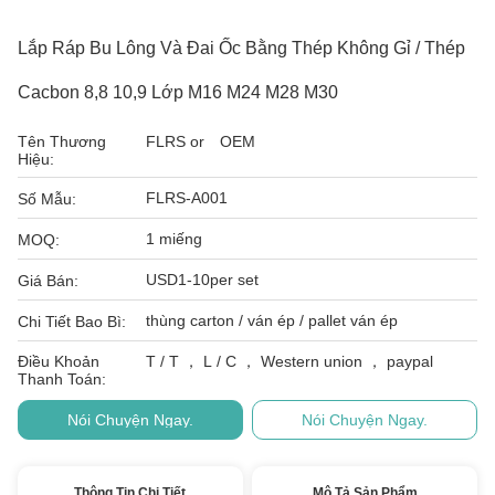
Lắp Ráp Bu Lông Và Đai Ốc Bằng Thép Không Gỉ / Thép
Cacbon 8,8 10,9 Lớp M16 M24 M28 M30
Tên Thương
FLRS or OEM
Hiệu:
FLRS-A001
Số Mẫu:
1 miếng
MOQ:
USD1-10per set
Giá Bán:
thùng carton / ván ép / pallet ván ép
Chi Tiết Bao Bì:
Điều Khoản
T / T ， L / C ， Western union ， paypal
Thanh Toán:
Nói Chuyện Ngay.
Nói Chuyện Ngay.
Thông Tin Chi Tiết
Mô Tả Sản Phẩm