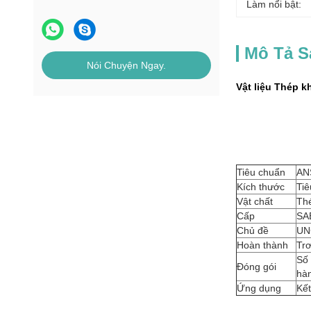
Làm nổi bật:
Mô Tả 
Nói Chuyện Ngay.
Vật liệu Thép k
Tiêu chuẩn
ANS
Kích thước
Tiê
Vật chất
Thé
Cấp
SAE
Chủ đề
UN
Hoàn thành
Trơ
Số 
Đóng gói
hà
Ứng dụng
Kết