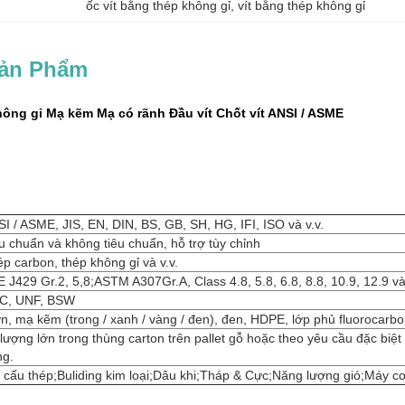
ốc vít bằng thép không gỉ
, 
vít bằng thép không gỉ
Sản Phẩm
hông gỉ Mạ kẽm Mạ có rãnh Đầu vít Chốt vít ANSI / ASME
I / ASME, JIS, EN, DIN, BS, GB, SH, HG, IFI, ISO và v.v.
u chuẩn và không tiêu chuẩn, hỗ trợ tùy chỉnh
p carbon, thép không gỉ và v.v.
 J429 Gr.2, 5,8;ASTM A307Gr.A, Class 4.8, 5.8, 6.8, 8.8, 10.9, 12.9 và 
C, UNF, BSW
n, mạ kẽm (trong / xanh / vàng / đen), đen, HDPE, lớp phủ fluorocar
lượng lớn trong thùng carton trên pallet gỗ hoặc theo yêu cầu đặc biệ
ng.
 cấu thép;Buliding kim loại;Dâu khi;Tháp & Cực;Năng lượng gió;Máy cơ