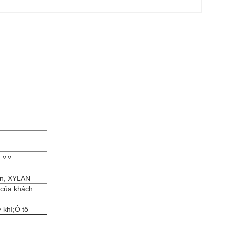
v.v.
bon, XYLAN
t của khách
 khí;Ô tô