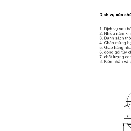
Dịch vụ của chú
1. Dịch vụ sau b
2. Nhiều năm kin
3. Danh sách thô
4. Chào mừng bạn
5. Giao hàng nha
6. đóng gói tùy c
7. chất lượng ca
8. Kiên nhẫn và 