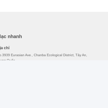
 lạc nhanh
ịa chỉ
.3939 Eurasian Ave., Chanba Ecological District, Tây An,
rung Quốc
iện thoại
6-29-86613868
mail
lrs@mechanical-fasteners.com