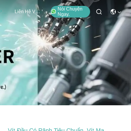
Nói Chuyện
Liên Hệ Với Chúng Tôi
Các Sản Phẩm
Ngay.
Vít Đầu Có Rãnh Tiêu Chuẩn, Vít Mạ