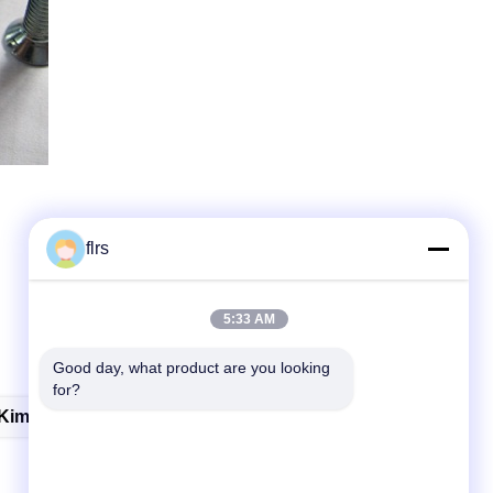
flrs
5:33 AM
Good day, what product are you looking 
for?
Kim Loại