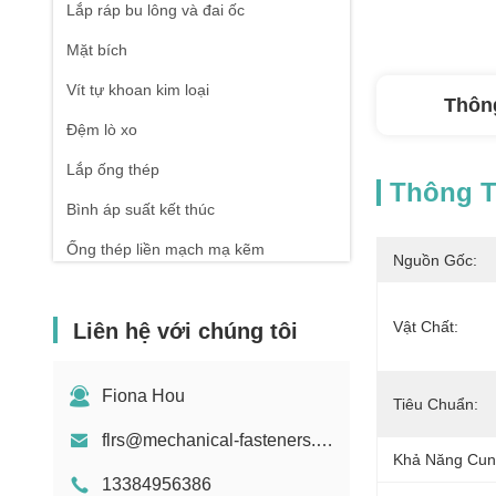
Lắp ráp bu lông và đai ốc
Mặt bích
Vít tự khoan kim loại
Thông
Đệm lò xo
Lắp ống thép
Thông Ti
Bình áp suất kết thúc
Ống thép liền mạch mạ kẽm
Nguồn Gốc:
Rèn và đúc
Vật Chất:
Liên hệ với chúng tôi
mùa xuân nén
Fiona Hou
Tiêu Chuẩn:
flrs@mechanical-fasteners.com
Khả Năng Cun
13384956386