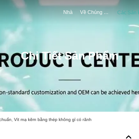
Nhà
Về Chúng Tôi
Chi Tiết Sản Phẩm
u chuẩn, Vít mạ kẽm bằng thép không gỉ có rãnh