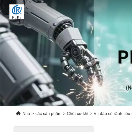
Nhà
>
các sản phẩm
>
Chốt cơ khí
>
Vít đầu có rãnh tiê