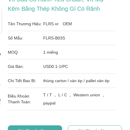
Kẽm Bằng Thép Không Gỉ Có Rãnh
Tên Thương Hiệu:
FLRS or OEM
Số Mẫu:
FLRS-B03S
MOQ:
1 miếng
Giá Bán:
USD0.1-1/PC
Chi Tiết Bao Bì:
thùng carton / ván ép / pallet ván ép
T / T ， L / C ， Western union ，
Điều Khoản
Thanh Toán:
paypal