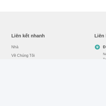
Liên kết nhanh
Liên
Nhà
Đ
No
Về Chúng Tôi
T
Các Sản Phẩm
Đ
Liên Hệ Với Chúng Tôi
8
E
f