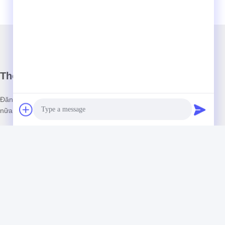
Thông tin của chúng tôi
Đăng ký bản tin của chúng tôi để được giảm giá và nhiều hơn
nữa.
Photo
Video Call
Audio Call