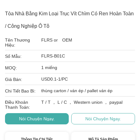
Tòa Nhà Bằng Kim Loại Trục Vít Chìm Có Ren Hoàn Toàn
/ Công Nghiệp Ô Tô
Tên Thương
FLRS or OEM
Hiệu:
FLRS-B01C
Số Mẫu:
1 miếng
MOQ:
USD0.1-1/PC
Giá Bán:
thùng carton / ván ép / pallet ván ép
Chi Tiết Bao Bì:
Điều Khoản
T / T ， L / C ， Western union ， paypal
Thanh Toán:
Nói Chuyện Ngay.
Nói Chuyện Ngay.
Thông Tin Chi Tiết
Mô Tả Sản Phẩm