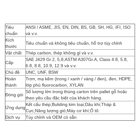
Tiêu
ANSI / ASME, JIS, EN, DIN, BS, GB, SH, HG, IFI, ISO
chuẩn
và v.v.
Kích
Tiêu chuẩn và không tiêu chuẩn, hỗ trợ tùy chỉnh
thước
Vật chất
Thép carbon, thép không gỉ và v.v.
SAE J429 Gr.2, 5,8;ASTM A307Gr.A, Class 4.8, 5.8,
Cấp
6.8, 8.8, 10.9, 12.9 và v.v.
Chủ đề
UNC, UNF, BSW
Hoàn
Trơn, mạ kẽm (trong / xanh / vàng / đen), đen, HDPE,
thành
lớp phủ fluorocarbon, XYLAN
Số lượng lớn trong thùng carton trên pallet gỗ hoặc
Đóng gói
theo yêu cầu đặc biệt của khách hàng.
Kết cấu thép;Buliding kim loại;Dâu khi;Tháp &
Ứng dụng
Cực;Năng lượng gió;Máy cơ khí;Ô tô:
Dịch vụ
Tùy chỉnh và OEM có sẵn