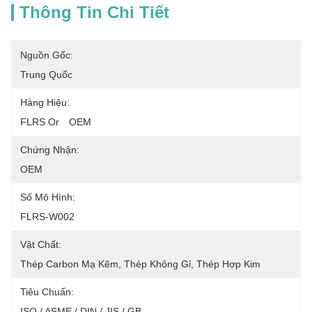
Thông Tin Chi Tiết
Nguồn Gốc:
Trung Quốc
Hàng Hiệu:
FLRS Or　OEM
Chứng Nhận:
OEM
Số Mô Hình:
FLRS-W002
Vật Chất:
Thép Carbon Mạ Kẽm, Thép Không Gỉ, Thép Hợp Kim
Tiêu Chuẩn:
ISO / ASME / DIN / JIS / GB