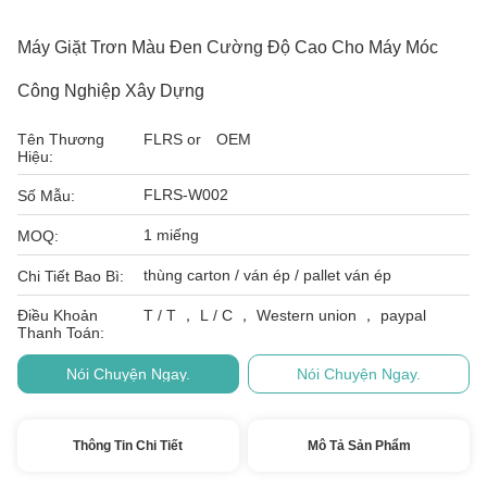
Máy Giặt Trơn Màu Đen Cường Độ Cao Cho Máy Móc
Công Nghiệp Xây Dựng
Tên Thương
FLRS or OEM
Hiệu:
FLRS-W002
Số Mẫu:
1 miếng
MOQ:
thùng carton / ván ép / pallet ván ép
Chi Tiết Bao Bì:
Điều Khoản
T / T ， L / C ， Western union ， paypal
Thanh Toán:
Nói Chuyện Ngay.
Nói Chuyện Ngay.
Thông Tin Chi Tiết
Mô Tả Sản Phẩm