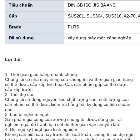
Tiêu chuẩn
DIN GB ISO JIS BA ANSI
Cấp
SUS201, SUS304, SUS316, A2-70, A2-
Brade
FLRS
Đã sử dụng
xây dựng máy móc công nghiệp
Lợi thế:
1. Thời gian giao hàng nhanh chóng.
Chúng tôi có nhà máy riêng của chúng tôi và thời gian giao hàng
có thể được sắp xếp linh hoạt.Các sản phẩm gấp có thể được
sắp xếp trước.
2. Tuổi thọ dài.
Chúng tôi sử dụng nguyên liệu chất lượng cao, chất lượng của
sản phẩm có thể được kiểm tra bằng bất kỳ dụng cụ tiêu chuẩn
nào.
3. bao bì nghiêm ngặt.
Sản phẩm gia công của xưởng chúng tôi được đóng gói rất
nghiêm ngặt để tránh bị rỉ sét do thời gian vận chuyển lâu.
4. Đội ngũ kỹ thuật giàu kinh nghiệm.
Không cần biết sau hay trước khi xuất khẩu, chúng tôi có đội ngũ
nhân sự vận hành chuyên nghiệp, giao tiếp tốt, sẽ thu được kết