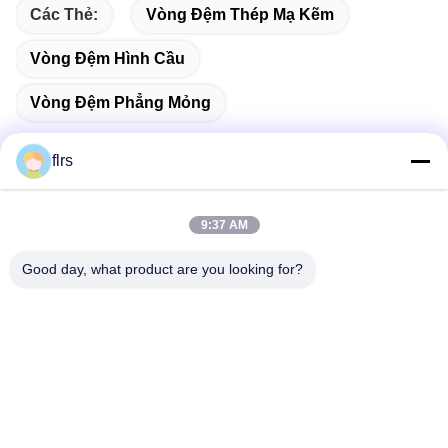
Các Thẻ:
Vòng Đệm Thép Mạ Kẽm
Vòng Đệm Hình Cầu
Vòng Đệm Phẳng Mỏng
flrs
Liên lạc nhanh
9:37 AM
Good day, what product are you looking for?
Địa chỉ
No.3939 Eurasian Ave., Chanba Ecological District, Tây An,
Trung Quốc
Điện thoại
86-29-86613868
Email