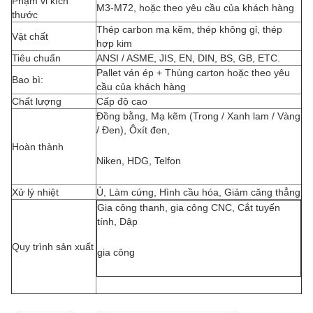
Phạm vi kích
M3-M72, hoặc theo yêu cầu của khách hàng
thước
Thép carbon mạ kẽm, thép không gỉ, thép
Vật chất
hợp kim
Tiêu chuẩn
ANSI / ASME, JIS, EN, DIN, BS, GB, ETC.
Pallet ván ép + Thùng carton hoặc theo yêu
Bao bì:
cầu của khách hàng
Chất lượng
Cấp độ cao
Đồng bằng, Mạ kẽm (Trong / Xanh lam / Vàng
/ Đen), Ôxít đen,
Hoàn thành
Niken, HDG, Telfon
Xử lý nhiệt
Ủ, Làm cứng, Hình cầu hóa, Giảm căng thẳng
Gia công thanh, gia công CNC, Cắt tuyến
tính, Dập
Quy trình sản xuất
gia công