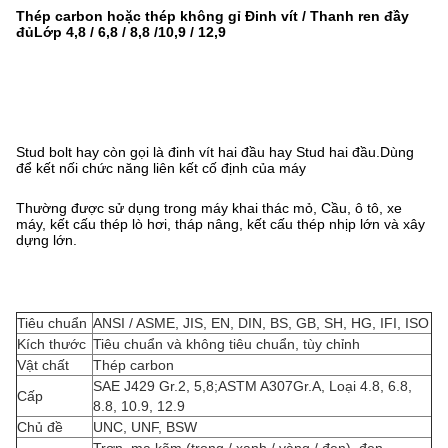
Thép carbon hoặc thép không gỉ
Đinh vít / Thanh ren đầy
đủ
Lớp 4,8 / 6,8 / 8,8 /
10,9 / 12,9
Stud bolt hay còn gọi là đinh vít hai đầu hay Stud hai đầu.Dùng
để kết nối chức năng liên kết cố định của máy
Thường được sử dụng trong máy khai thác mỏ, Cầu, ô tô, xe
máy, kết cấu thép lò hơi, tháp nâng, kết cấu thép nhịp lớn và xây
dựng lớn.
Tiêu chuẩn
ANSI / ASME, JIS, EN, DIN, BS, GB, SH, HG, IFI, ISO
Kích thước
Tiêu chuẩn và không tiêu chuẩn, tùy chỉnh
Vật chất
Thép carbon
SAE J429 Gr.2, 5,8;ASTM A307Gr.A, Loại 4.8, 6.8,
Cấp
8.8, 10.9, 12.9
Chủ đề
UNC, UNF, BSW