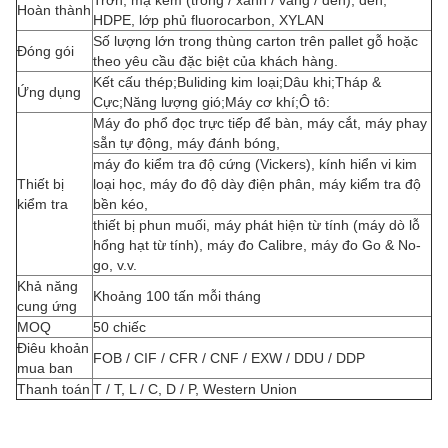
Trơn, mạ kẽm (trong / xanh / vàng / đen), đen,
Hoàn thành
HDPE, lớp phủ fluorocarbon, XYLAN
Số lượng lớn trong thùng carton trên pallet gỗ hoặc
Đóng gói
theo yêu cầu đặc biệt của khách hàng.
Kết cấu thép;Buliding kim loại;Dâu khi;Tháp &
Ứng dụng
Cực;Năng lượng gió;Máy cơ khí;Ô tô:
Máy đo phổ đọc trực tiếp để bàn, máy cắt, máy phay
sẵn tự động, máy đánh bóng,
máy đo kiểm tra độ cứng (Vickers), kính hiển vi kim
Thiết bị
loại học, máy đo độ dày điện phân, máy kiểm tra độ
kiểm tra
bền kéo,
thiết bị phun muối, máy phát hiện từ tính (máy dò lỗ
hổng hạt từ tính), máy đo Calibre, máy đo Go & No-
go, v.v.
Khả năng
Khoảng 100 tấn mỗi tháng
cung ứng
MOQ
50 chiếc
Điêu khoản
FOB / CIF / CFR / CNF / EXW / DDU / DDP
mua ban
Thanh toán
T / T, L / C, D / P, Western Union