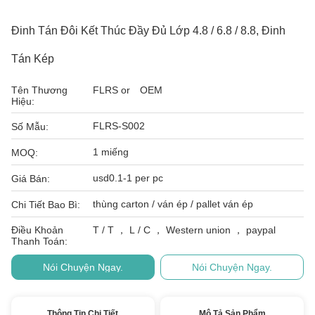
Đinh Tán Đôi Kết Thúc Đầy Đủ Lớp 4.8 / 6.8 / 8.8, Đinh
Tán Kép
Tên Thương
FLRS or OEM
Hiệu:
FLRS-S002
Số Mẫu:
1 miếng
MOQ:
usd0.1-1 per pc
Giá Bán:
thùng carton / ván ép / pallet ván ép
Chi Tiết Bao Bì:
Điều Khoản
T / T ， L / C ， Western union ， paypal
Thanh Toán:
Nói Chuyện Ngay.
Nói Chuyện Ngay.
Thông Tin Chi Tiết
Mô Tả Sản Phẩm