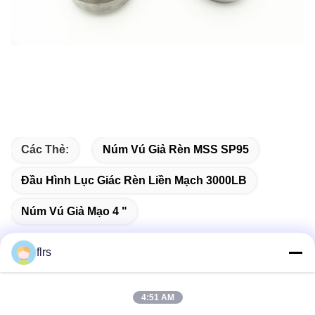
Các Thẻ:
Núm Vú Giả Rèn MSS SP95
Đầu Hình Lục Giác Rèn Liền Mạch 3000LB
Núm Vú Giả Mạo 4 "
flrs
Liên lạc nhanh
4:51 AM