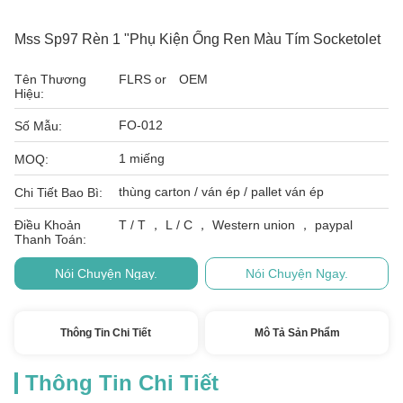
Mss Sp97 Rèn 1 "Phụ Kiện Ống Ren Màu Tím Socketolet
Tên Thương
FLRS or OEM
Hiệu:
FO-012
Số Mẫu:
1 miếng
MOQ:
thùng carton / ván ép / pallet ván ép
Chi Tiết Bao Bì:
Điều Khoản
T / T ， L / C ， Western union ， paypal
Thanh Toán:
Nói Chuyện Ngay.
Nói Chuyện Ngay.
Thông Tin Chi Tiết
Mô Tả Sản Phẩm
Thông Tin Chi Tiết