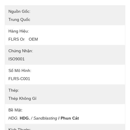
Nguồn Gốc:
Trung Quốc
Hàng Hiệu:
FLRS Or　OEM
Chứng Nhận:
ISO9001
Số Mô Hình:
FLRS-C001
Thép:
Thép Không Gỉ
Bề Mặt:
HDG.
HDG.
/ Sandblasting
/ Phun Cát
Kích Thước: