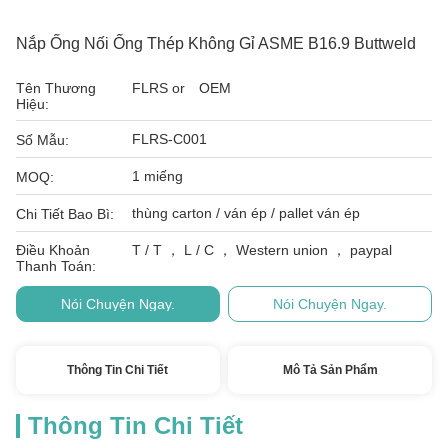
Nắp Ống Nối Ống Thép Không Gỉ ASME B16.9 Buttweld
Tên Thương
FLRS or OEM
Hiệu:
FLRS-C001
Số Mẫu:
1 miếng
MOQ:
thùng carton / ván ép / pallet ván ép
Chi Tiết Bao Bì:
Điều Khoản
T / T ， L / C ， Western union ， paypal
Thanh Toán:
Nói Chuyện Ngay.
Nói Chuyện Ngay.
Thông Tin Chi Tiết
Mô Tả Sản Phẩm
Thông Tin Chi Tiết