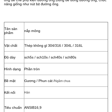
ống để che phụ kiện đường ống.Dùng để đóng đường ống, chức
năng giống như nút bịt đường ống.
Tên sản
nắp mông
phẩm
Vật chất
Thép không gỉ 304/316 / 304L / 316L
Độ dày
sch5s / sch10s / sch40s / sch80s
Hình dạng
Phần tròn
Bề mặt
Gương / Phun cát /
Ngâm chua
Kết nối
Hàn
Tiêu chuẩn
ANSIB16,9