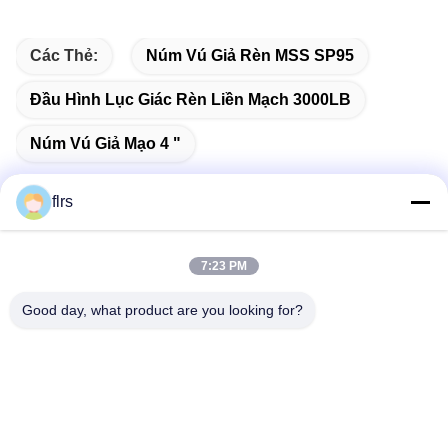
Các Thẻ:
Núm Vú Giả Rèn MSS SP95
Đầu Hình Lục Giác Rèn Liền Mạch 3000LB
Núm Vú Giả Mạo 4 "
flrs
Liên lạc nhanh
7:23 PM
Good day, what product are you looking for?
Địa chỉ
No.3939 Eurasian Ave., Chanba Ecological District, Tây An,
Trung Quốc
Điện thoại
86-29-86613868