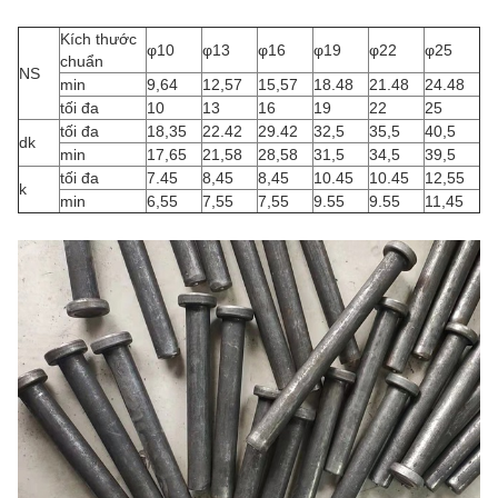
Kích thước
φ10
φ13
φ16
φ19
φ22
φ25
chuẩn
NS
min
9,64
12,57
15,57
18.48
21.48
24.48
tối đa
10
13
16
19
22
25
tối đa
18,35
22.42
29.42
32,5
35,5
40,5
dk
min
17,65
21,58
28,58
31,5
34,5
39,5
tối đa
7.45
8,45
8,45
10.45
10.45
12,55
k
min
6,55
7,55
7,55
9.55
9.55
11,45