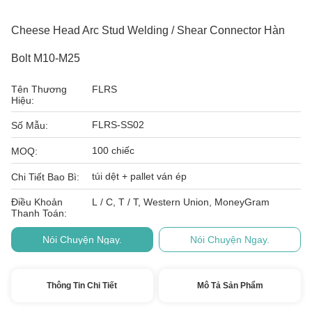
Cheese Head Arc Stud Welding / Shear Connector Hàn
Bolt M10-M25
Tên Thương
FLRS
Hiệu:
FLRS-SS02
Số Mẫu:
100 chiếc
MOQ:
túi dệt + pallet ván ép
Chi Tiết Bao Bì:
Điều Khoản
L / C, T / T, Western Union, MoneyGram
Thanh Toán:
Nói Chuyện Ngay.
Nói Chuyện Ngay.
Thông Tin Chi Tiết
Mô Tả Sản Phẩm