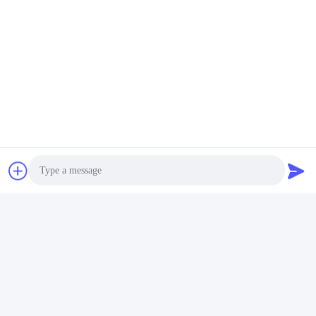
Các Thẻ:
Cố Định Cơ Khí
Chốt Kim Loại
Phần Cứng Kim Loại
Liên lạc nhanh
Địa chỉ
No.3939 Eurasian Ave., Chanba Ecological District, Tây An,
Trung Quốc
Điện thoại
86-29-86613868
Photo
Email
Video Call
flrs@mechanical-fasteners.com
Audio Call