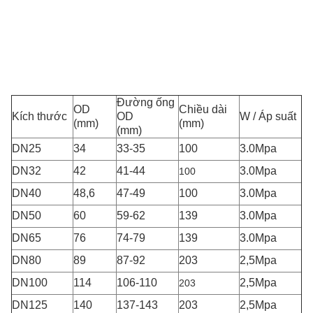
Đường ống
OD
Chiều dài
Kích thước
OD
W / Áp suất
(mm)
(mm)
(mm)
DN25
34
33-35
100
3.0Mpa
DN32
42
41-44
3.0Mpa
100
DN40
48,6
47-49
100
3.0Mpa
DN50
60
59-62
139
3.0Mpa
DN65
76
74-79
139
3.0Mpa
DN80
89
87-92
203
2,5Mpa
DN100
114
106-110
2,5Mpa
203
DN125
140
137-143
203
2,5Mpa