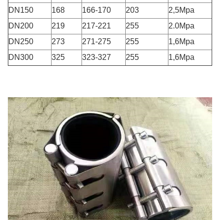
DN150
168
166-170
203
2,5Mpa
DN200
219
217-221
255
2.0Mpa
DN250
273
271-275
255
1,6Mpa
DN300
325
323-327
255
1,6Mpa