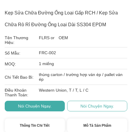
Kẹp Sửa Chữa Đường Ống Loại Gấp RCH / Kẹp Sửa
Chữa Rò Rỉ Đường Ống Loại Dài SS304 EPDM
Tên Thương
FLRS or OEM
Hiệu:
FRC-002
Số Mẫu:
1 miếng
MOQ:
thùng carton / trường hợp ván ép / pallet ván
Chi Tiết Bao Bì:
ép
Điều Khoản
Western Union, T / T, L / C
Thanh Toán:
Nói Chuyện Ngay.
Nói Chuyện Ngay.
Thông Tin Chi Tiết
Mô Tả Sản Phẩm