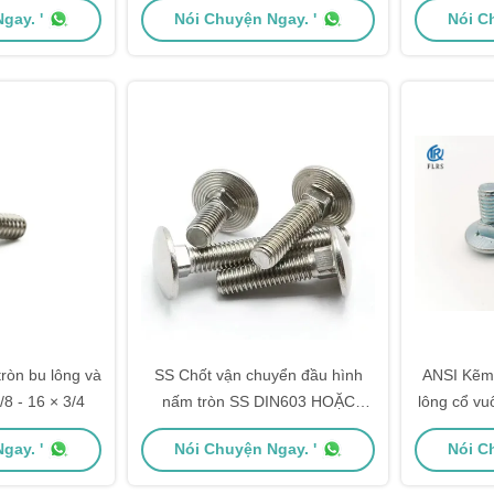
gay. '
Nói Chuyện Ngay. '
Nói C
ròn bu lông và
SS Chốt vận chuyển đầu hình
ANSI Kẽm
/8 - 16 × 3/4
nấm tròn SS DIN603 HOẶC
lông cổ v
ISO8677
gay. '
Nói Chuyện Ngay. '
Nói C