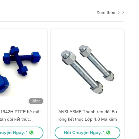
Xem thêm > >
Băng
hình
1942H PTFE bề mặt
ANSI ASME Thanh ren đôi Bu
tán đôi kết thúc,
lông kết thúc Lớp 4,8 Mạ kẽm
huyện Ngay. '
Nói Chuyện Ngay. '