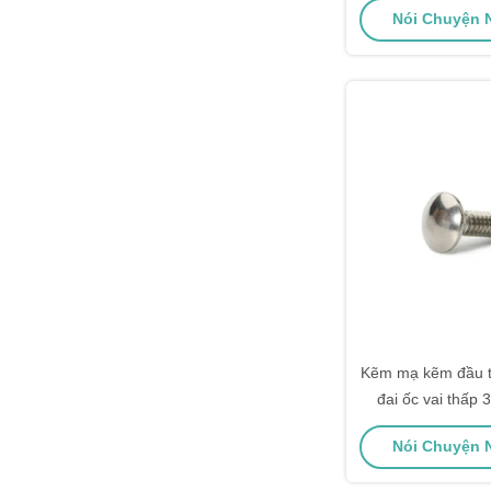
Nói Chuyện N
Kẽm mạ kẽm đầu t
đai ốc vai thấp 3
Nói Chuyện N