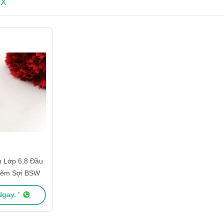
ex
n Lớp 6,8 Đầu
kẽm Sợi BSW
gay. '