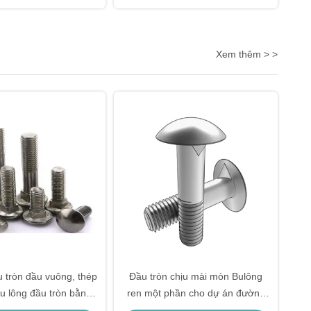
Xem thêm > >
u tròn đầu vuông, thép
Đầu tròn chịu mài mòn Bulông
bu lông đầu tròn bằng
ren một phần cho dự án đường
hép không gỉ
cao tốc / đường sắt