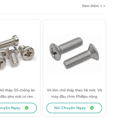
Xem thêm > >
chữ thập SS chống ăn
Vít lõm chữ thập theo hệ mét, Vít
 đầu pho mát có ren
máy đầu chìm Phillips nâng
hoàn toàn
huyện Ngay. '
Nói Chuyện Ngay. '