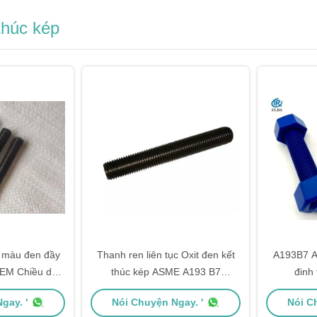
thúc kép
p màu đen đầy
Thanh ren liên tục Oxit đen kết
A193B7 A
EM Chiều dài
thúc kép ASME A193 B7
đinh 
m
42CrMoA
gay. '
Nói Chuyện Ngay. '
Nói C