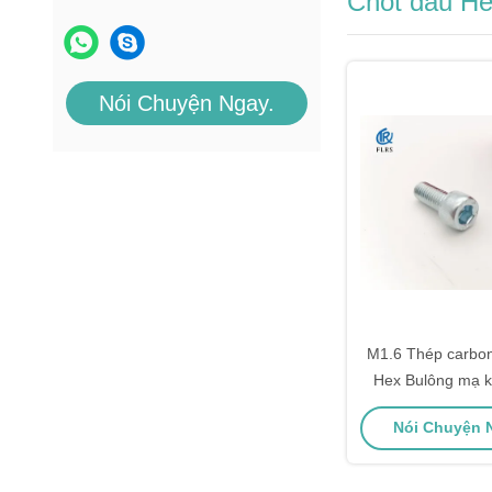
Chốt đầu H
Nói Chuyện Ngay.
M1.6 Thép carbo
Hex Bulông mạ 
Nói Chuyện N