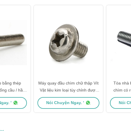
p bằng thép
Máy quay đầu chìm chữ thập Vít
Tòa nhà b
hống cầu / hầm
Vật liệu kim loại tùy chỉnh được
chìm có 
 đô thị
thực hiện
gay. '
Nói Chuyện Ngay. '
Nói C