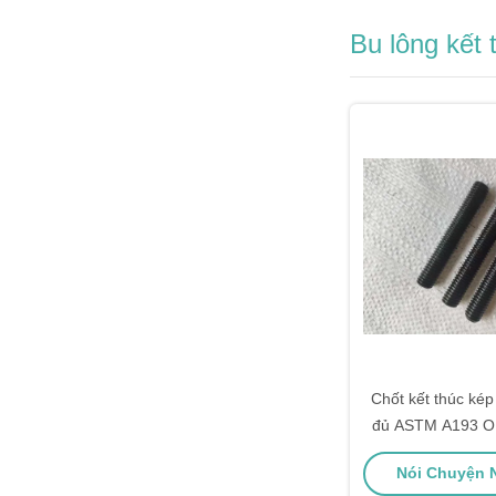
Bu lông kết 
Chốt kết thúc ké
đủ ASTM A193 O
30m
Nói Chuyện N