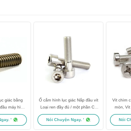
lục giác bằng
Ổ cắm hình lục giác Nắp đầu vít
Vít chìm 
t đầu máy hình
Loại ren đầy đủ / một phần Có
mòn, Vít
ục
sẵn
gay. '
Nói Chuyện Ngay. '
Nói C