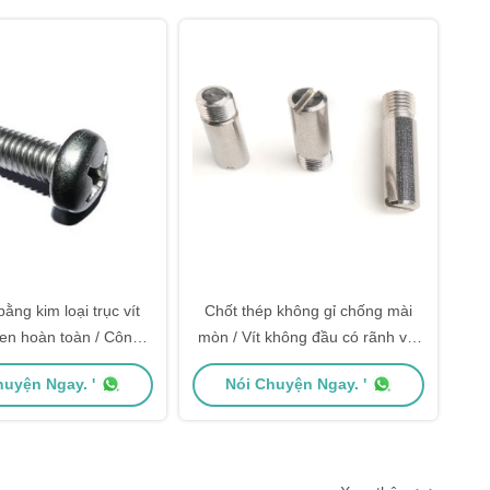
ằng kim loại trục vít
Chốt thép không gỉ chống mài
ren hoàn toàn / Công
mòn / Vít không đầu có rãnh với
nghiệp ô tô
tay quay
huyện Ngay. '
Nói Chuyện Ngay. '