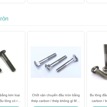
tròn
bằng kim loại
Chốt vận chuyển đầu tròn bằng
Bu lông đầ
u lông có ren
thép carbon / thép không gỉ M4 -
carbon / 
vuông ngắn
M52 với cổ vuông
t