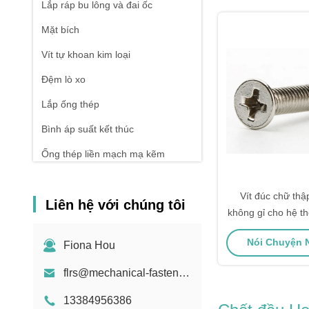
Lắp ráp bu lông và đai ốc
Mặt bích
Vít tự khoan kim loại
Đệm lò xo
Lắp ống thép
Bình áp suất kết thúc
Ống thép liền mạch mạ kẽm
Rèn và đúc
Vít đúc chữ thậ
Liên hệ với chúng tôi
mùa xuân nén
không gỉ cho hệ t
/ đường sắt
Nói Chuyện N
Fiona Hou
flrs@mechanical-fasteners.com
13384956386