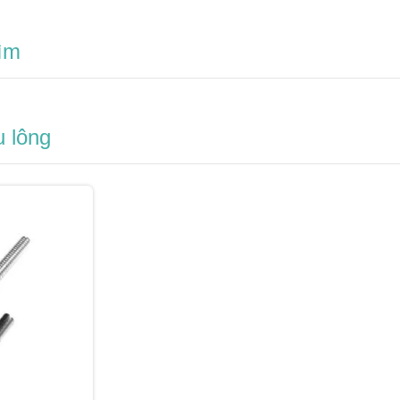
ìm
 lông